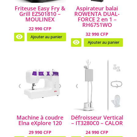
Friteuse Easy Fry &
Aspirateur balai
Grill EZ501810 –
ROWENTA DUAL-
MOULINEX
FORCE 2 en 1 –
RH6751WO
22 990 CFP
32 990 CFP
Ajouter au panier
Ajouter au panier
❮
❯
❮
❯
Machine à coudre
Défroisseur Vertical
Elna eXplore 120
– IT3280C0 – CALOR
29 990 CFP
24 990 CFP