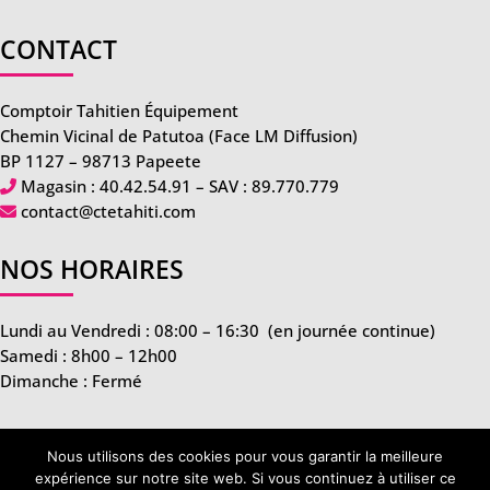
CONTACT
Comptoir Tahitien Équipement
Chemin Vicinal de Patutoa (Face LM Diffusion)
BP 1127 – 98713 Papeete
Magasin :
40.42.54.91
– SAV :
89.770.779
contact@ctetahiti.com
NOS HORAIRES
Lundi au Vendredi : 08:00 – 16:30
(en journée continue)
Samedi : 8h00 – 12h00
Dimanche : Fermé
Nous utilisons des cookies pour vous garantir la meilleure
expérience sur notre site web. Si vous continuez à utiliser ce