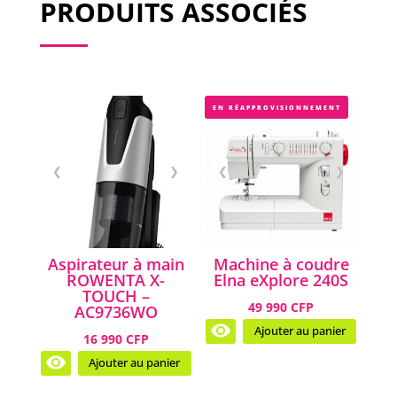
PRODUITS ASSOCIÉS
EN RÉAPPROVISIONNEMENT
❮
❯
❮
❯
Aspirateur à main
Machine à coudre
ROWENTA X-
Elna eXplore 240S
TOUCH –
49 990 CFP
AC9736WO
Ajouter au panier
16 990 CFP
Ajouter au panier