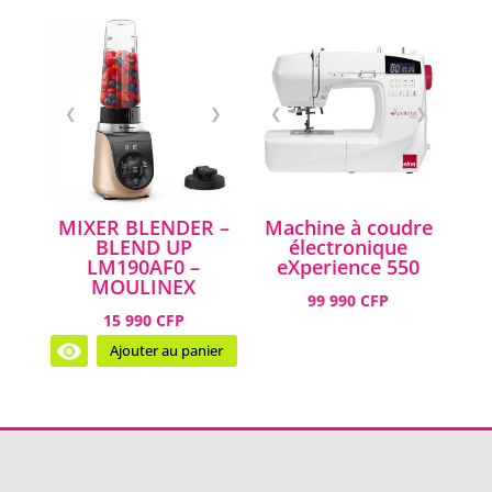
❮
❯
❮
❯
MIXER BLENDER –
Machine à coudre
BLEND UP
électronique
LM190AF0 –
eXperience 550
MOULINEX
99 990 CFP
15 990 CFP
Ajouter au panier