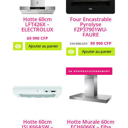
Hotte 60cm
Four Encastrable
LFT426X –
Pyrolyse
ELECTROLUX
FZP37901WU-
FAURE
69 990 CFP
99 990 CFP
119 990 CFP
Ajouter au panier
Ajouter au panier
EN RÉAPPROVISIONNEMENT
Hotte 60cm
Hotte Murale 60cm
ISLK66ASW –
ECH6066X – Elba