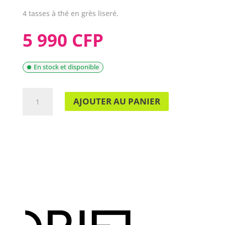
4 tasses à thé en grès liseré.
5 990 CFP
En stock et disponible
QUANTITÉ
AJOUTER AU PANIER
DE
SET
DE
4
MUGS
LION
D8,5
H9,5CM
-
OPJET