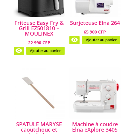
Friteuse Easy Fry &
Surjeteuse Elna 264
Grill EZ501810 –
65 900 CFP
MOULINEX
Ajouter au panier
22 990 CFP
Ajouter au panier
❮
❯
SPATULE MARYSE
Machine à coudre
caoutchouc et
Elna eXplore 340S