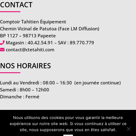
CONTACT
Comptoir Tahitien Équipement
Chemin Vicinal de Patutoa (Face LM Diffusion)
BP 1127 – 98713 Papeete
Magasin :
40.42.54.91
– SAV :
89.770.779
contact@ctetahiti.com
NOS HORAIRES
Lundi au Vendredi : 08:00 – 16:30
(en journée continue)
Samedi : 8h00 – 12h00
Dimanche : Fermé
Nous utilisons des cookies pour vous garantir la meilleure
expérience sur notre site web. Si vous continuez à utiliser ce
site, nous supposerons que vous en êtes satisfait.
CTE Tahiti tous droits réservés –
Mentions légales
–
CGV