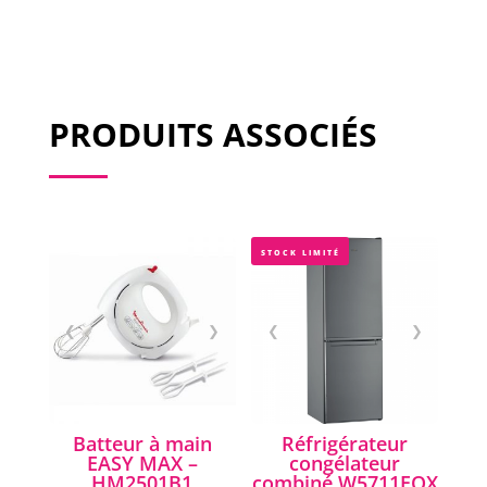
PRODUITS ASSOCIÉS
STOCK LIMITÉ
❮
❯
❮
❯
Batteur à main
Réfrigérateur
EASY MAX –
congélateur
HM2501B1
combiné W5711EOX