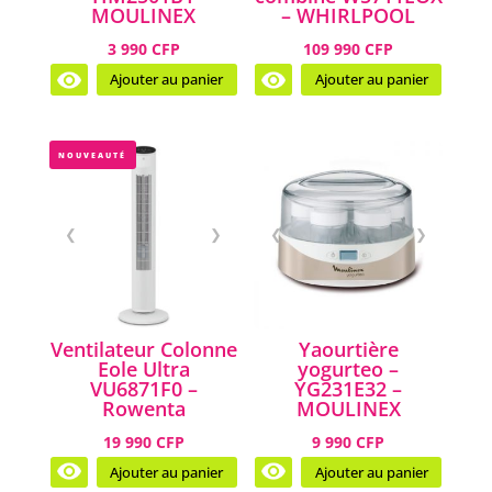
MOULINEX
– WHIRLPOOL
3 990 CFP
109 990 CFP
Ajouter au panier
Ajouter au panier
NOUVEAUTÉ
❮
❯
❮
❯
Ventilateur Colonne
Yaourtière
Eole Ultra
yogurteo –
VU6871F0 –
YG231E32 –
Rowenta
MOULINEX
19 990 CFP
9 990 CFP
Ajouter au panier
Ajouter au panier