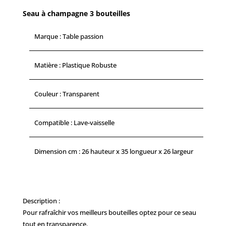
CM
Seau à champagne 3 bouteilles
-
815012
Marque : Table passion
Matière : Plastique Robuste
Couleur : Transparent
Compatible : Lave-vaisselle
Dimension cm : 26 hauteur x 35 longueur x 26 largeur
Description :
Pour rafraîchir vos meilleurs bouteilles optez pour ce seau
tout en transparence.