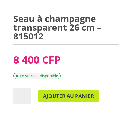
Seau à champagne
transparent 26 cm –
815012
8 400 CFP
En stock et disponible
QUANTITÉ
AJOUTER AU PANIER
DE
SEAU
À
CHAMPAGNE
TRANSPARENT
26