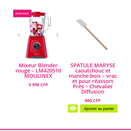
RUPTURE
❮
❯
Mixeur Blender
SPATULE MARYSE
rouge – LM420510
caoutchouc et
MOULINEX
manche bois – vrac
et pour réassort
9 990 CFP
Prés – Chevalier
Diffusion
800 CFP
Ajouter au panier