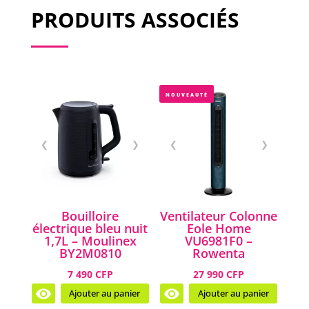
PRODUITS ASSOCIÉS
NOUVEAUTÉ
❮
❯
❮
❯
Bouilloire
Ventilateur Colonne
électrique bleu nuit
Eole Home
1,7L – Moulinex
VU6981F0 –
BY2M0810
Rowenta
7 490 CFP
27 990 CFP
Ajouter au panier
Ajouter au panier