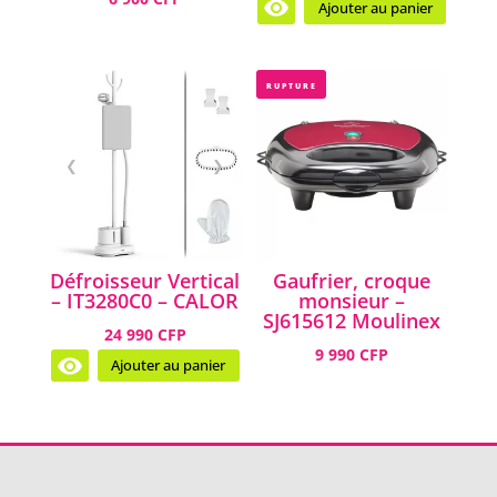
Ajouter au panier
RUPTURE
❮
❯
❮
❯
Défroisseur Vertical
Gaufrier, croque
– IT3280C0 – CALOR
monsieur –
SJ615612 Moulinex
24 990 CFP
9 990 CFP
Ajouter au panier