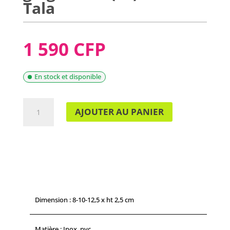
Tala
1 590 CFP
En stock et disponible
QUANTITÉ
AJOUTER AU PANIER
DE
DÉCOUPE
PÂTE
GINGERMAN
(X3)
-
9662
TALA
Dimension : 8-10-12,5 x ht 2,5 cm
Matière : Inox, pvc