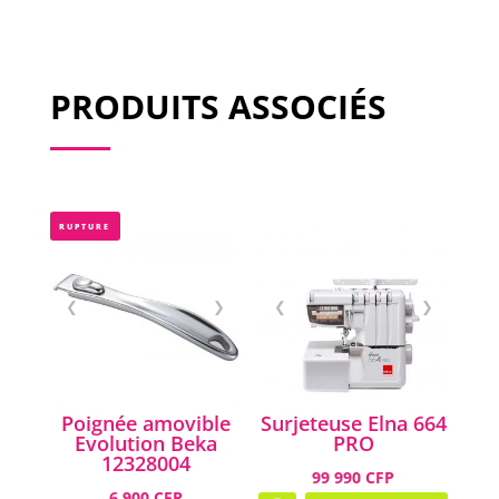
PRODUITS ASSOCIÉS
RUPTURE
❮
❯
❮
❯
Poignée amovible
Surjeteuse Elna 664
Evolution Beka
PRO
12328004
99 990 CFP
6 900 CFP