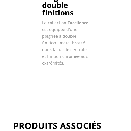
double
finitions
La collection
Excellence
est équipée d’une
poignée à double
finition : métal brossé
dans la partie centrale
et finition chromée aux
extrémités.
PRODUITS ASSOCIÉS