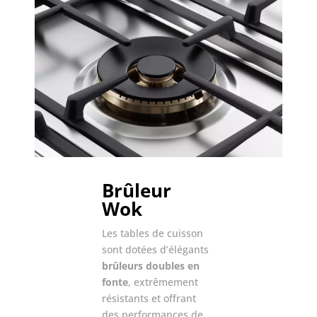
Brûleur
Wok
Les tables de cuisson
sont dotées d’élégants
brûleurs doubles en
fonte
, extrêmement
résistants et offrant
des performances de