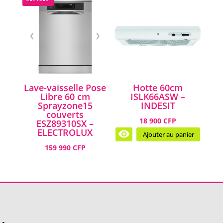
❮
❯
Lave-vaisselle Pose
Hotte 60cm
Libre 60 cm
ISLK66ASW –
Sprayzone15
INDESIT
couverts
18 900 CFP
ESZ89310SX –
ELECTROLUX
Ajouter au panier
159 990 CFP