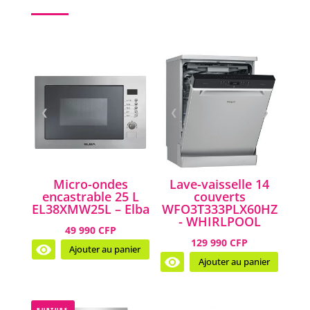
❮
❯
❮
❯
Micro-ondes
Lave-vaisselle 14
encastrable 25 L
couverts
EL38XMW25L – Elba
WFO3T333PLX60HZ
- WHIRLPOOL
49 990 CFP
129 990 CFP
Ajouter au panier
Ajouter au panier
RUPTURE