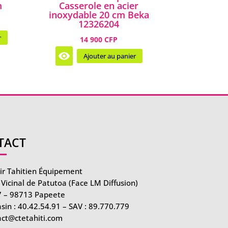
m
Casserole en acier
inoxydable 20 cm Beka
12326204
r
14 900 CFP
Ajouter au panier
TACT
r Tahitien Équipement
Vicinal de Patutoa (Face LM Diffusion)
 – 98713 Papeete
sin :
40.42.54.91
– SAV :
89.770.779
act@ctetahiti.com