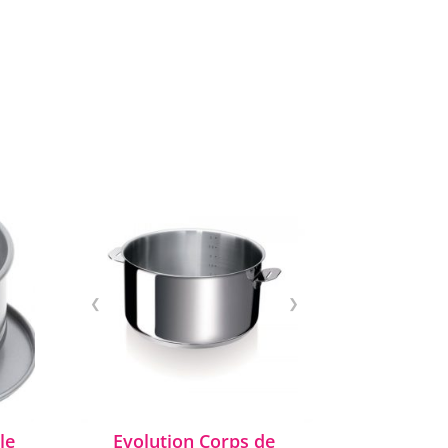
❮
❯
le
Evolution Corps de