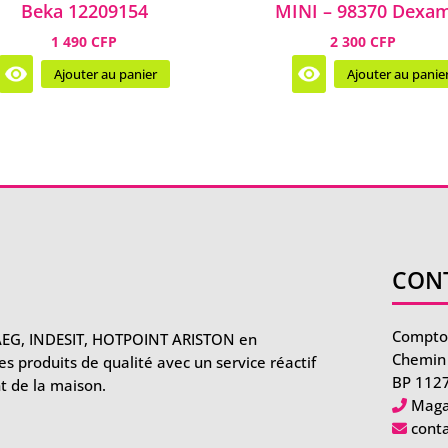
Beka 12209154
MINI – 98370 Dexa
1 490 CFP
2 300 CFP
Ajouter au panier
Ajouter au panie
CON
Comptoi
AEG, INDESIT, HOTPOINT ARISTON en
Chemin 
 produits de qualité avec un service réactif
BP 1127
t de la maison.
Maga
cont