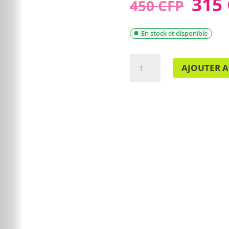
315
450 CFP
En stock et disponible
QUANTITÉ
AJOUTER A
DE
COUTEAU
DE
TABLE
MONOBLOC
-
LIPSI
2040