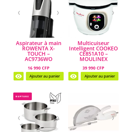
❮
❯
❮
❯
Aspirateur à main
Multicuiseur
ROWENTA X-
Intelligent COOKEO
TOUCH –
CE851A10 –
AC9736WO
MOULINEX
16 990 CFP
39 990 CFP
Ajouter au panier
Ajouter au panier
RUPTURE
❮
❯
❮
❯