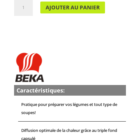
QUANTITÉ
AJOUTER AU PANIER
DE
COCOTTE
POLO
FAITOUT
+
COUVERCLE
28
CM
BEKA
12031284
Caractéristiques:
Pratique pour préparer vos légumes et tout type de
soupes!
Diffusion optimale de la chaleur grâce au triple fond
capsulé