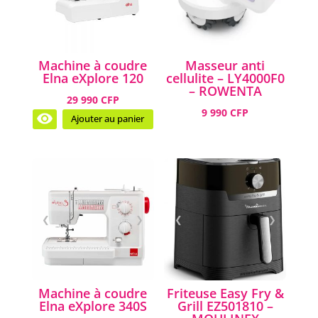
Machine à coudre
Masseur anti
Elna eXplore 120
cellulite – LY4000F0
– ROWENTA
29 990 CFP
9 990 CFP
Ajouter au panier
❮
❯
❮
❯
Machine à coudre
Friteuse Easy Fry &
Elna eXplore 340S
Grill EZ501810 –