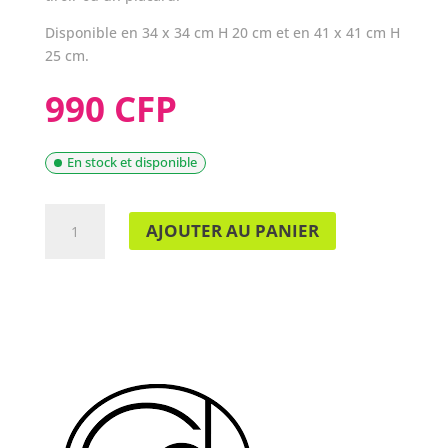
Disponible en 34 x 34 cm H 20 cm et en 41 x 41 cm H
25 cm.
990 CFP
En stock et disponible
QUANTITÉ
AJOUTER AU PANIER
DE
CLOCHE
PARAPLUIE
PLIANTE
41CM
-
CHEVALIER
DIFFUSION