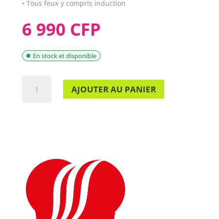
• Tous feux y compris induction
6 990 CFP
En stock et disponible
QUANTITÉ
AJOUTER AU PANIER
DE
BEKA
BAIN
MARIE
CORPS
DOUBLE
PAROIS