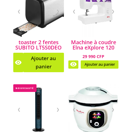
❮
❯
❮
❯
toaster 2 fentes
Machine à coudre
SUBITO LT5S0DEO
Elna eXplore 120
29 990 CFP
Ajouter au
Ajouter au panier
panier
NOUVEAUTÉ
❮
❯
❮
❯