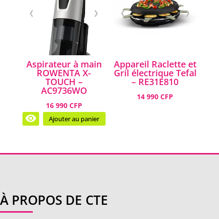
❮
❯
❮
❯
Aspirateur à main
Appareil Raclette et
ROWENTA X-
Gril électrique Tefal
TOUCH –
– RE31E810
AC9736WO
14 990 CFP
16 990 CFP
Ajouter au panier
À PROPOS DE CTE