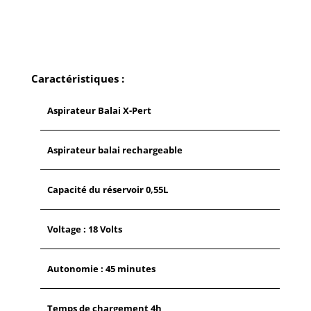
BALAI
ROWENTA
X-
PERT
2
Caractéristiques :
EN
1
Aspirateur Balai X-Pert
-
RH6820WO
Aspirateur balai rechargeable
Capacité du réservoir 0,55L
Voltage : 18 Volts
Autonomie : 45 minutes
Temps de chargement 4h