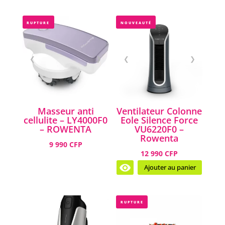
RUPTURE
NOUVEAUTÉ
❮
❯
❮
❯
Masseur anti
Ventilateur Colonne
cellulite – LY4000F0
Eole Silence Force
– ROWENTA
VU6220F0 –
Rowenta
9 990 CFP
12 990 CFP
Ajouter au panier
RUPTURE